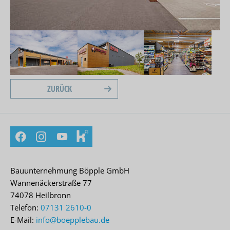
ZURÜCK
Facebook
Instagram
YouTube
kununu
Bauunternehmung Böpple GmbH
Wannenäckerstraße 77
74078 Heilbronn
Telefon:
07131 2610-0
E-Mail:
info@boepplebau.de