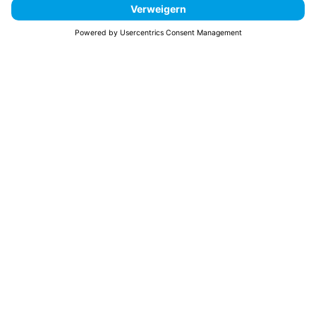
Sie sind hier:
Böpplebau
Leistungen
Wohnbau und Hausbau
Unser Hauskatalog – 128 Seiten